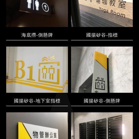
海底撈-側懸牌
國揚矽谷-指標
國揚矽谷-地下室指標
國揚矽谷-側懸牌