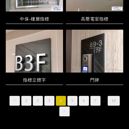
中保-樓層指標
高壓電室指標
指標立體字
門牌
...
<
1
2
3
4
5
6
7
10
>