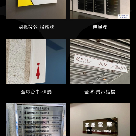
國揚矽谷-指標牌
樓層牌
全球台中-側懸
全球-懸吊指標