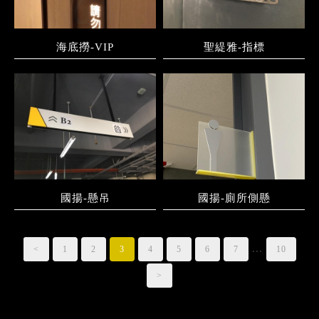
海底撈-VIP
聖緹雅-指標
國揚-懸吊
國揚-廁所側懸
...
<
1
2
3
4
5
6
7
10
>