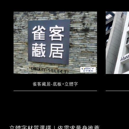
雀客藏居-底板+立體字
立體字材質選擇｜依需求量身推薦