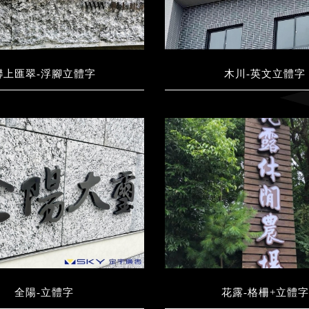
聯上匯翠-浮腳立體字
木川-英文立體字
全陽-立體字
花露-格柵+立體字