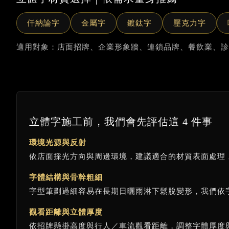
仟納論字
金屬字
鍍鈦字
壓克力字
適用對象：店面招牌、企業形象牆、連鎖品牌、餐飲業、診
立體字施工前，我們會先評估這 4 件事
環境光源與反射
依店面採光方向與周邊環境，建議適合的材質表面處理
字體結構與骨幹粗細
字型筆劃過細容易在長期日曬雨淋下鬆脫變形，我們依
觀看距離與立體厚度
依招牌懸掛高度與行人／車流觀看距離，調整字體厚度