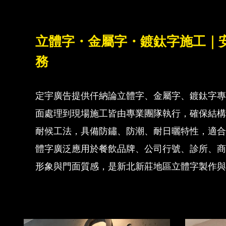
立體字・金屬字・鍍鈦字施工｜
務
定宇廣告提供仟納論立體字、金屬字、鍍鈦字
面處理到現場施工皆由專業團隊執行，確保結
耐候工法，具備防鏽、防潮、耐日曬特性，適
體字廣泛應用於餐飲品牌、公司行號、診所、
形象與門面質感，是新北新莊地區立體字製作