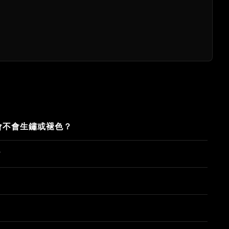
會不會生鏽或褪色？
？