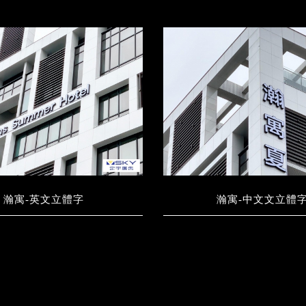
瀚寓-英文立體字
瀚寓-中文文立體