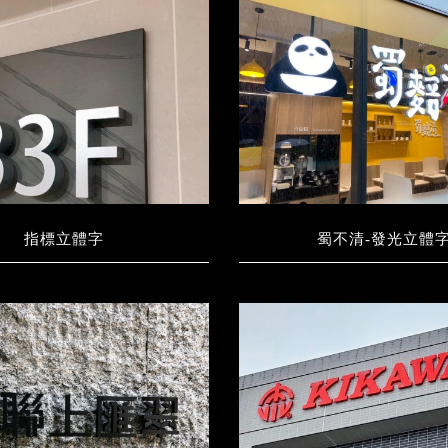
指標立體字
蜀不清-發光立體