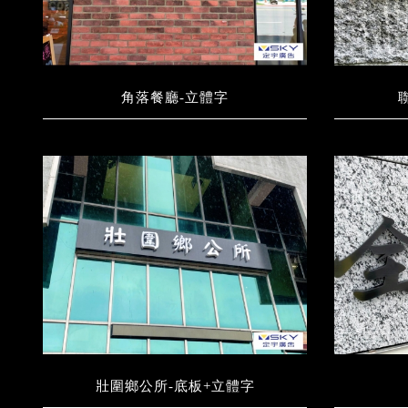
角落餐廳-立體字
壯圍鄉公所-底板+立體字