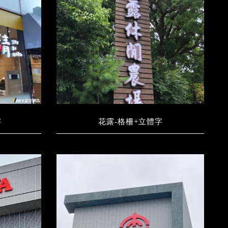
字
花露-格柵+立體字