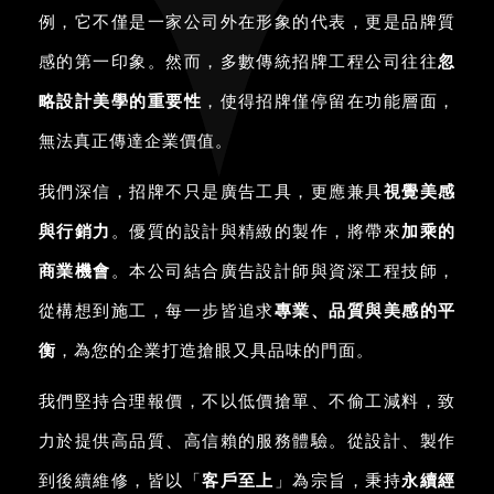
例，它不僅是一家公司外在形象的代表，更是品牌質
感的第一印象。然而，多數傳統招牌工程公司往往
忽
略設計美學的重要性
，使得招牌僅停留在功能層面，
無法真正傳達企業價值。
我們深信，招牌不只是廣告工具，更應兼具
視覺美感
與行銷力
。優質的設計與精緻的製作，將帶來
加乘的
商業機會
。本公司結合廣告設計師與資深工程技師，
從構想到施工，每一步皆追求
專業、品質與美感的平
衡
，為您的企業打造搶眼又具品味的門面。
我們堅持合理報價，不以低價搶單、不偷工減料，致
力於提供高品質、高信賴的服務體驗。從設計、製作
到後續維修，皆以「
客戶至上
」為宗旨，秉持
永續經