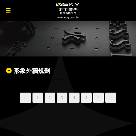
形象外牆規劃
<
1
2
3
4
5
6
>