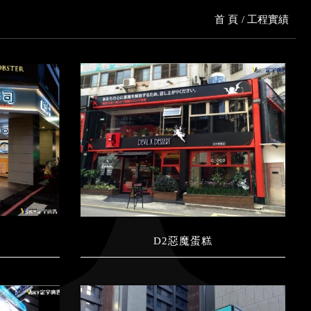
首 頁
工程實績
D2惡魔蛋糕