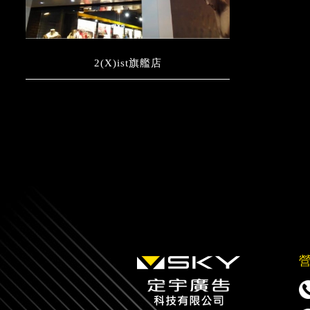
2(X)ist旗艦店
營