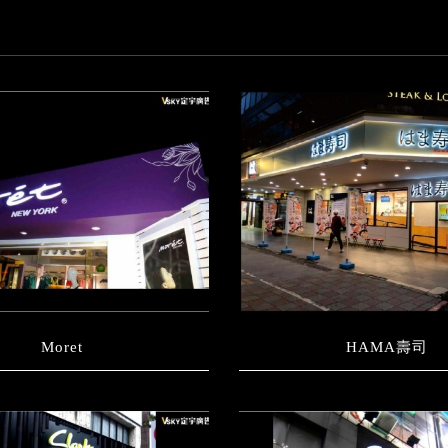
Moret
HAMA壽司