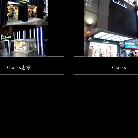
Clarks忠孝
Clarks