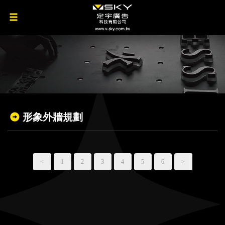
形象外牆規劃
<
1
2
3
4
5
6
>