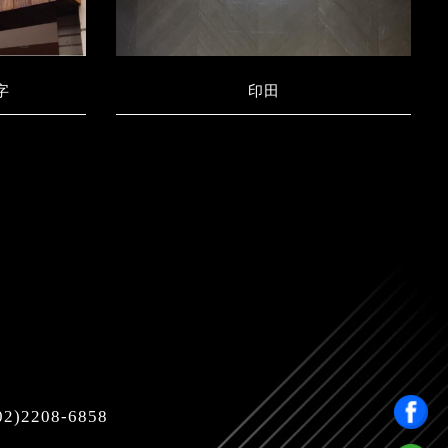
字
印田
)2208-6858