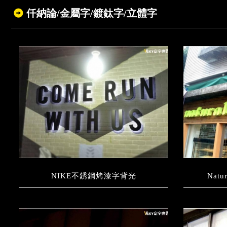
仟納論/金屬字/鍍鈦字/立體字
NIKE不銹鋼烤漆字背光
Nat