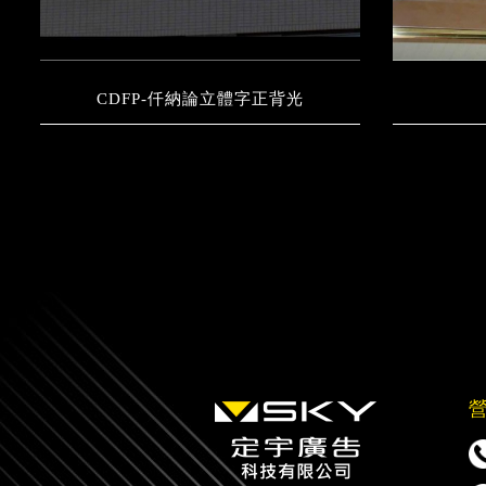
CDFP-仟納論立體字正背光
營