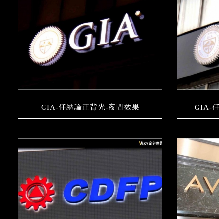
GIA-仟納論正背光-夜間效果
GIA