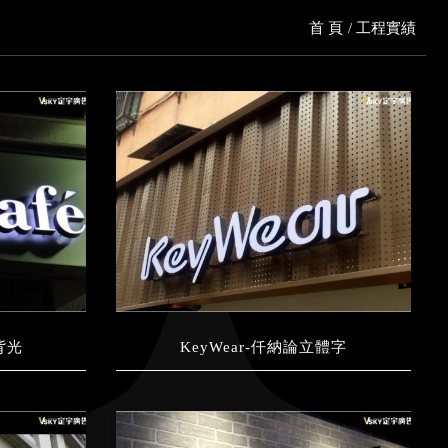
首 頁
工程實績
正背光
KeyWear-仟納論立體字