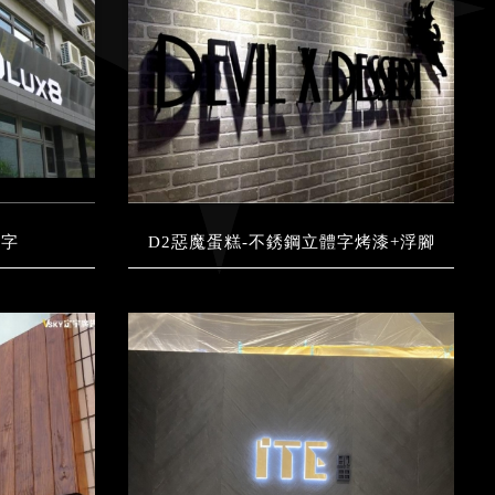
體字
D2惡魔蛋糕-不銹鋼立體字烤漆+浮腳