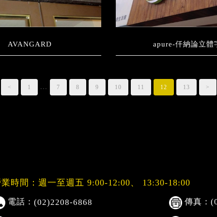
AVANGARD
apure-仟納論立體
...
<
1
7
8
9
10
11
12
13
>
業時間：週一至週五 9:00-12:00、
13:30-18:00
電話：
傳真：(02
(02)2208-6868