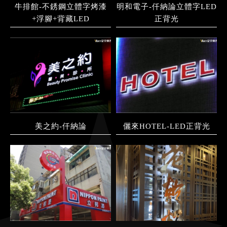
牛排館-不銹鋼立體字烤漆
明和電子-仟納論立體字LED
+浮腳+背藏LED
正背光
美之約-仟納論
儷來HOTEL-LED正背光