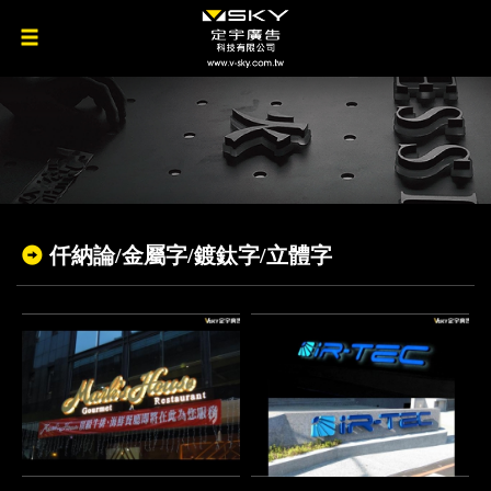
仟納論/金屬字/鍍鈦字/立體字