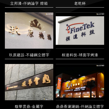
立邦漆-仟納論字 燈箱
老乾杯
玖原建設-不鏽鋼立體字
桓達科技-球面字烤漆
馥華雲鼎-金屬字
鼎鼎香涮涮鍋-仟納論立體字