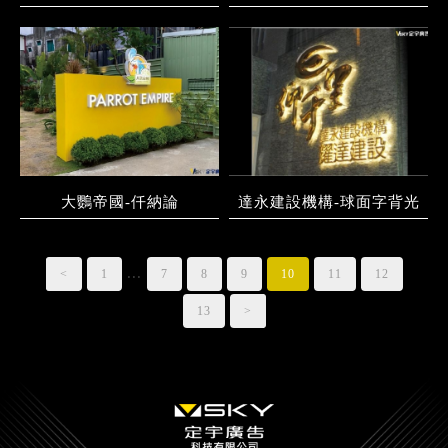
大鸚帝國-仟納論
達永建設機構-球面字背光
...
<
1
7
8
9
10
11
12
13
>