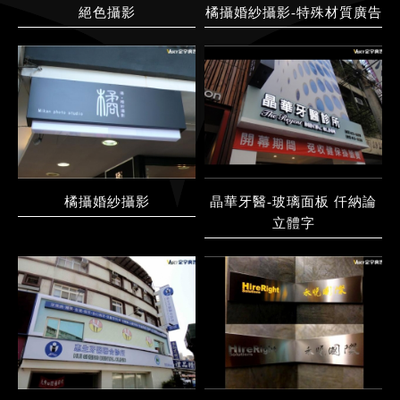
絕色攝影
橘攝婚紗攝影-特殊材質廣告
橘攝婚紗攝影
晶華牙醫-玻璃面板 仟納論
立體字