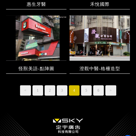
惠生牙醫
禾悅國際
怪獸美語-點陣圖
澄觀中醫-格柵造型
<
1
2
3
4
5
6
>