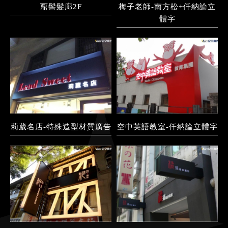
鼏髻髮廊2F
梅子老師-南方松+仟納論立
體字
莉葳名店-特殊造型材質廣告
空中英語教室-仟納論立體字