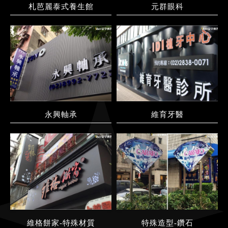
札芭麗泰式養生館
元群眼科
永興軸承
維育牙醫
維格餅家-特殊材質
特殊造型-鑽石