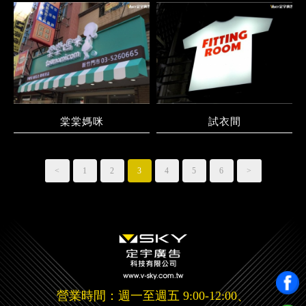
棠棠媽咪
試衣間
<
1
2
3
4
5
6
>
營業時間：週一至週五 9:00-12:00、