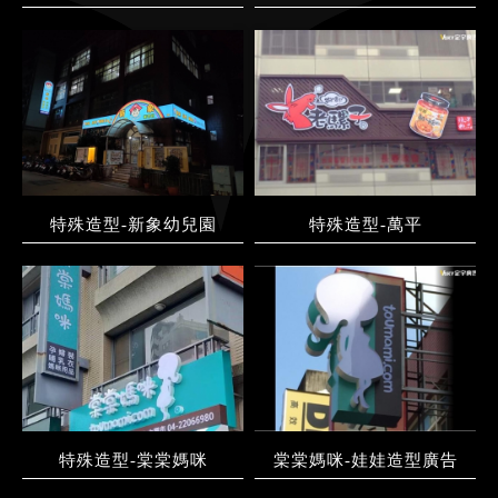
特殊造型-新象幼兒園
特殊造型-萬平
特殊造型-棠棠媽咪
棠棠媽咪-娃娃造型廣告