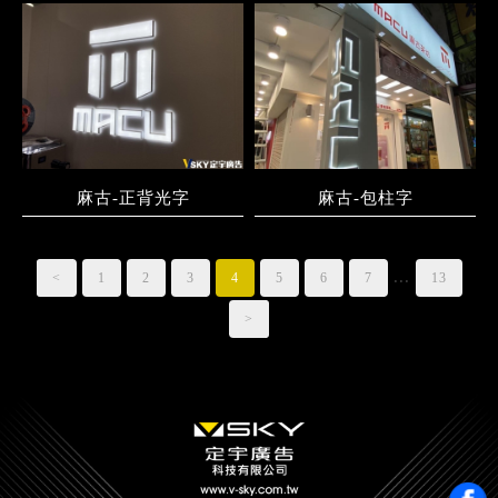
麻古-正背光字
麻古-包柱字
...
<
1
2
3
4
5
6
7
13
>