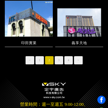
印田實業
義享天地
<
1
2
3
4
>
營業時間：週一至週五 9:00-12:00、