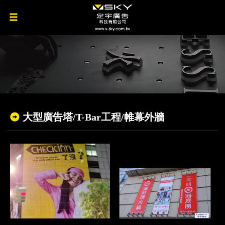
大型廣告塔/T-Bar工程/帷幕外牆