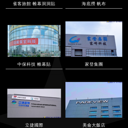
雀客旅館 帷幕洞洞貼
海底撈 帆布
中保科技 帷幕貼
家登集團
立捷國際
美侖大飯店