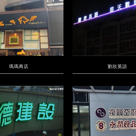
瑪瑪商店
劉欣英語