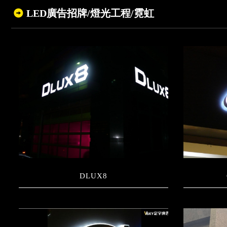
LED廣告招牌/燈光工程/霓虹
DLUX8