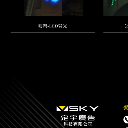
藍灣-LED背光
營