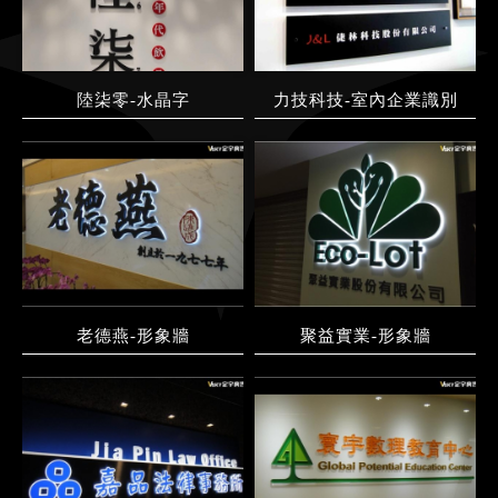
陸柒零-水晶字
力技科技-室內企業識別
老德燕-形象牆
聚益實業-形象牆