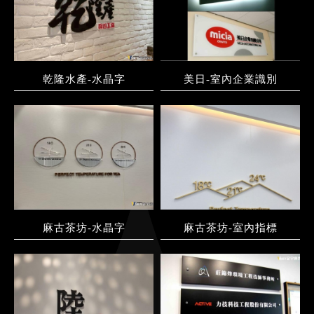
乾隆水產-水晶字
美日-室內企業識別
麻古茶坊-水晶字
麻古茶坊-室內指標