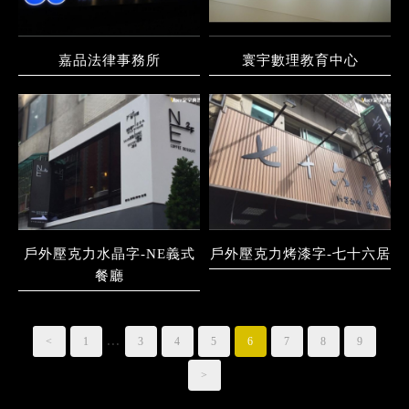
嘉品法律事務所
寰宇數理教育中心
戶外壓克力水晶字-NE義式
戶外壓克力烤漆字-七十六居
餐廳
...
<
1
3
4
5
6
7
8
9
>