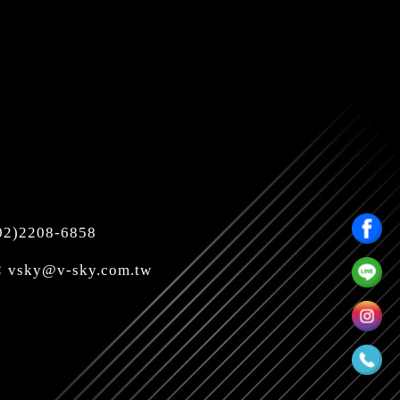
)2208-6858
：
vsky@v-sky.com.tw